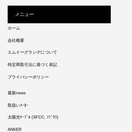
の短縮が実現しました。急に電気が必要な場
太陽光
合でも、RIVER2 Maxなら直ぐに充電・使用
メニュー
することができるので安心です。
ホーム
会社概要
エムイーグランデについて
特定商取引法に基づく表記
プライバシーポリシー
最新news
取扱いﾒｰｶｰ
太陽光ｹｰﾌﾞﾙ (SFCC, ﾌｼﾞｸﾗ)
ANKER