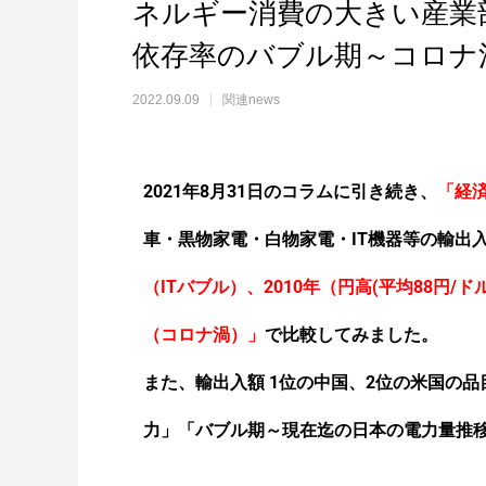
ネルギー消費の大きい産業
依存率のバブル期～コロナ
2022.09.09
関連news
2021年8月31日のコラムに引き続き、
「経
車・黒物家電・白物家電・IT機器等の
輸出
（ITバブル）、2010年（円高(平均88円/ドル
（コロナ渦）」
で
比較してみました。
また、輸出入額 1位の中国、2位の米国の
力」「バブル期～現在迄の日本の電力量推