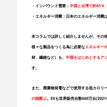
太陽光発電の電力ケーブルに最
・インバウンド需要：
中国と台湾で約45％
・エネルギー消費：日本のエネルギー消費は
本コラムでは詳しく紹介しませんが、その
様々な製品をつくる為に必要な
エネルギー
材、繊維など）も、
中国をはじめとするア
す。
また、廃棄物発電などで使用する低カロリー
の独断上
。EVも世界販売台数660万台(202