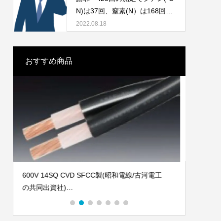
ロナ渦までの推移について
るインバウンド需要はどこまで
N)は37回、窒素(N）は168回排
進められるのか！
出基準超過。CO2削減対策とし
2022.08.18
て検討されているアンモニア(N
H3）の燃料利用は相当な注意が
必要か！
おすすめ商品
RIVER2 Maxは、業界トップクラスの高速充
6600
電を誇り、わずか60分で0%から100％に充電
の共同
可能。これは、一般的なポータブル電源と比
架橋ポ
べて5倍速く、従来モデルより38％も充電時間
JIS認