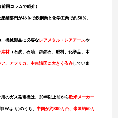
適
太陽光発電の電力ケーブルに最適
（前回コラムで紹介）
産業部門が46％で鉄鋼業と化学工業で約50％。
他、機械製品に必要な
レアメタル・レアアース
や
や素材
（石炭、石油、鉄鉱石、肥料、化学品、木
ジア、アフリカ、中東諸国
に大きく依存
していま
用のガス発電機は、20年以上前から
欧米メーカー
1年IEAより)のうち、
中国が約300万台、米国約60万