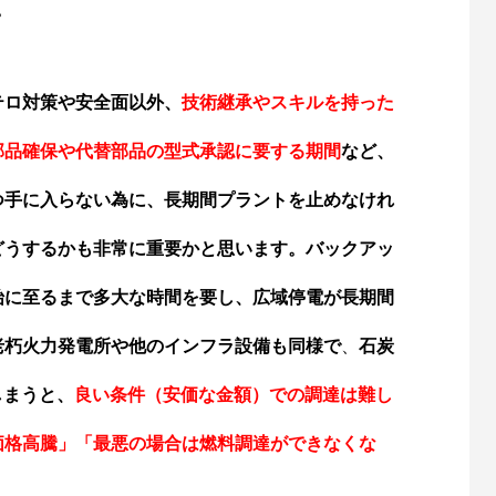
。
テロ対策や安全面以外、
技術継承やスキルを持った
部品確保や代替部品の型式承認に要する期間
など、
つ手に入らない為に、長期間プラントを止めなけれ
どうするかも非常に重要かと思います。バックアッ
始に至るまで多大な時間を要し、広域停電が長期間
老朽火力発電所や他のインフラ設備も同様で
、
石炭
しまうと、
良い
条件（安価な金額）で
の調達は難し
価格高騰」「最悪の場合は燃料調達ができなくな