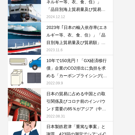
ネルギー等、衣、食、住）」
「鉱物資源の役割」資源安定供
「品目別海上貿易量及び貿易
給の国際協調と迫られる日本の
額」「食料需給率の推移 国産
2024.12.12
対応について
材・外材別の木材需要(供給量)
2023年 ｢日本の輸入依存率(エネ
」「鉱物資源の役割」及び資源
ルギー等、衣、食、住）」「品
安定供給のための国際協調につ
目別海上貿易量及び貿易額」
いて
「食料需給率の推移 国産材・外
2023.11.6
材別の木材需要(供給量) 」「20
10年で150兆円！「GX経済移行
50年カーボンニュートラル社会
債」企業のCO2排出に負担を求
実現 に向けた鉱物資源政策」国
める「カーボンプライシング(C
際協調と資源の安定供給につい
P)」にも大きな影響！「電力不
2022.09.9
て
足対策」及び「円安」による自
日本の貿易に占める中国との取
動車、家電・IT機器、再生可能
引関係及びコロナ前のインバウ
エネルギー（太陽光、風力）へ
ンド需要の85％がアジア（中国
の影響や「エネルギー消費の大
と台湾で45％）。欧米の景気後
2022.08.31
きい産業部門」中国や米国への
退懸念及びDX化・人々の行動変
日本製鉄君津「重篤な事案」と
高い貿易依存率のバブル期～コ
容が進む中、円安メリットによ
謝罪 423回の測定でシアン(-C