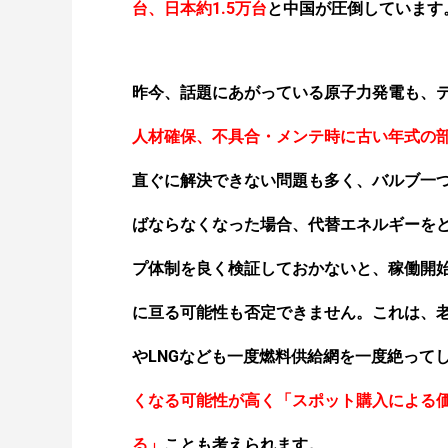
台、日本約1.5万台
と中国が圧倒しています
昨今、話題にあがっている
原子力発電も
、
人材確保、不具合・メンテ時に古い年式の
直ぐに解決できない問題も多く、バルブ一
ばならなくなった場合、代替エネルギーを
プ体制を良く検証しておかないと、稼働開
に亘る可能性も否定できません。
これは、
やLNGなども一度燃料供給網を一度絶って
くなる可能性が高く「スポット購入による
る
」
ことも考えられます。