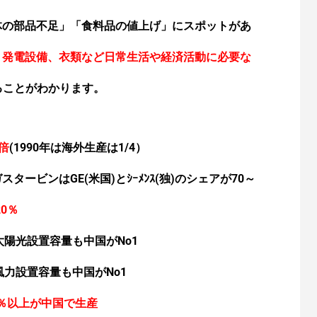
体の部品不足」「食料品の値上げ」にスポットがあ
、発電設備、衣類など
日常生活や経済活動に必要な
ることがわかります。
倍
(1990年は海外生産は1/4）
ガスタービンは
GE(米国)とｼｰﾒﾝｽ(独)のシェアが70～
0％
太陽光設置容量も中国がNo1
昭和電線/古河電工
600V 14SQ CVD SFCC製(昭和電線/古河電工
の共同出資社)
風力設置容量も中国がNo1
ースケーブル
架橋ポリエチレン絶縁ビニルシースケーブル
0％以上が中国で生産
JIS認証品(JISマーク表示)