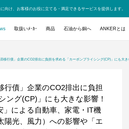
来に向け、お客様のお役に立てる・満足できるサービスを提供します。
ws
取扱いﾒｰｶｰ
商品
石油から銅へ
ANKERとは
O2排出に負担を求める「カーボンプライシング(CP)」にも大きな影響！「電力不足対策」及び「円安」による自動車、家電・IT機器、再生可能エネルギー（太
済移行債」企業のCO2排出に負担
ング(CP)」にも大きな影響！
」による自動車、家電・IT機
太陽光、風力）への影響や「エ