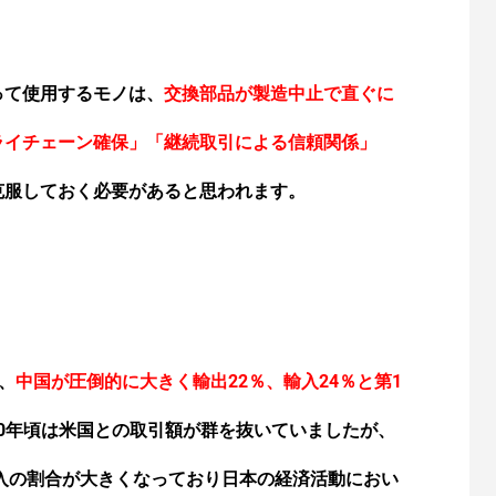
って使用するモノは、
交換部品が製造中止で直ぐに
ライチェーン確保」「継続取引による信頼関係」
克服しておく
必要があると思われます。
、
中国が圧倒的に大きく輸出22％、輸入24％と第1
90年頃は米国との取引額が群を抜いていましたが、
輸入の割合が大きくなっ
ており
日本の経済活動におい