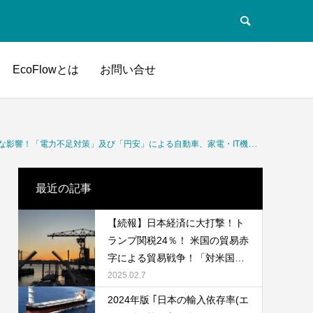
EcoFlowとは
お問い合せ
陽光、風力）への影響や「エネルギー消費の大きい産業部門」中国や米国への高い貿易依存率のバブル期～コロナ渦までの推移について
最近の記事
【続報】日本経済に大打撃！ト
ランプ関税24％！ 米国の貿易赤
字による貿易戦争！「対米国輸
出入品の推移」「日本の地域別/
2025.02.7
品目別輸出入額」「為替(円安)
2024年版 ｢日本の輸入依存率(エ
の影響」「食料需給率の推移 」