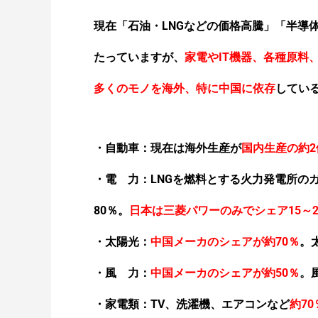
現在「石油・LNGなどの価格高騰」「半導
たっていますが、
家電やIT機器、各種
原料
多くのモノを海外、特に中国に依存
してい
・自動車：現在は海外生産が
国内生産の約2
・電 力：LNGを燃料とする火力発電所の
80％。
日本は三菱パワーのみでシェア15～2
・太陽光：
中国メーカのシェアが約70％
。
600V 14SQ CVT SFCC製(
の共同出資社)
・風 力：
中国メーカのシェアが約50％
。
架橋ポリエチレン絶縁ビニルシ
・家電類：TV、洗濯機、エアコンなど
約7
JIS認証品(JISマーク表示)