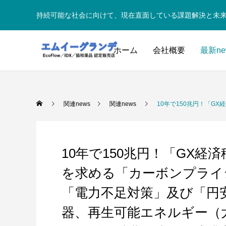
持続可能な社会に向けて、現在直面している課題解決と未
ホーム
会社概要
最新ne
関連news
関連news
10年で150兆円！「GX経済移行債」企業のC
10年で150兆円！「GX経
を求める「カーボンプライシ
「電力不足対策」及び「円安
器、再生可能エネルギー（