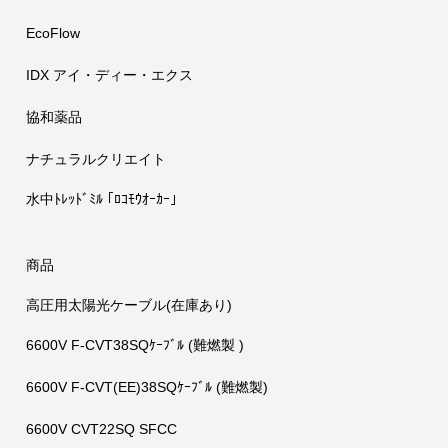
EcoFlow
IDX アイ・ディー・エクス
協和薬品
ナチュラルクリエイト
水中ﾄﾚｯﾄﾞﾐﾙ ｢ﾛｺﾓｳｵｰｶｰ」
商品
高圧用太陽光ケーブル(在庫あり)
6600V F-CVT38SQｹｰﾌﾞﾙ (難燃製 )
6600V F-CVT(EE)38SQｹｰﾌﾞﾙ (難燃製)
6600V CVT22SQ SFCC