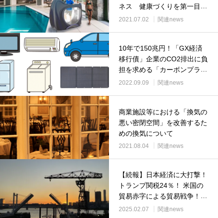
ネス 健康づくりを第一目標
とし、生涯にわたって運動を
2021.07.02
関連news
楽しむ事の出来る施設新しい
取組み
10年で150兆円！「GX経済
移行債」企業のCO2排出に負
担を求める「カーボンプライ
シング(CP)」にも大きな影
2022.09.09
関連news
響！「電力不足対策」及び
「円安」による自動車、家
商業施設等における「換気の
電・IT機器、再生可能エネル
悪い密閉空間」を改善するた
ギー（太陽光、風力）への影
めの換気について
響や「エネルギー消費の大き
い産業部門」中国や米国への
2021.08.04
関連news
高い貿易依存率のバブル期～
コロナ渦までの推移について
【続報】日本経済に大打撃！
トランプ関税24％！ 米国の
貿易赤字による貿易戦争！
「対米国輸出入品の推移」
2025.02.07
関連news
「日本の地域別/品目別輸出