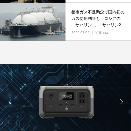
入額」「為替(円安)の影響」
都市ガス不足懸念で国内初の
「食料需給率の推移 」「鉱
ガス使用制限も！ロシアの
物資源の役割」資源安定供給
「サハリン1」「サハリン2」
の国際協調と迫られる日本の
日本のエネルギー最重要課
対応について
2022.07.02
関連news
題！特に「サハリン2」の
LNGは非常に重要かつ重大な
問題！