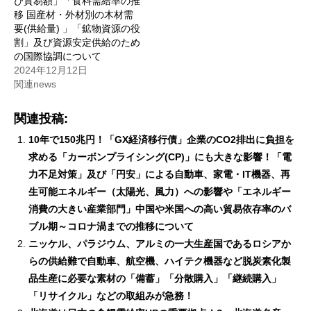
び貿易額」「食料需給率の推
移 国産材・外材別の木材需
要(供給量) 」「鉱物資源の役
割」及び資源安定供給のため
の国際協調について
2024年12月12日
関連news
関連投稿:
10年で150兆円！「GX経済移行債」企業のCO2排出に負担を
求める「カーボンプライシング(CP)」にも大きな影響！「電
力不足対策」及び「円安」による自動車、家電・IT機器、再
生可能エネルギー（太陽光、風力）への影響や「エネルギー
消費の大きい産業部門」中国や米国への高い貿易依存率のバ
ブル期～コロナ渦までの推移について
ニッケル、パラジウム、アルミの一大生産国であるロシアか
らの供給難で自動車、航空機、ハイテク機器など脱炭素化製
品生産に必要な素材の「備蓄」「分散購入」「継続購入」
「リサイクル」などの取組みが急務！