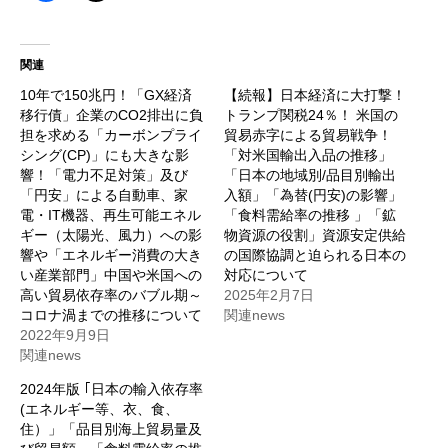
関連
10年で150兆円！「GX経済
【続報】日本経済に大打撃！
移行債」企業のCO2排出に負
トランプ関税24％！ 米国の
担を求める「カーボンプライ
貿易赤字による貿易戦争！
シング(CP)」にも大きな影
「対米国輸出入品の推移」
響！「電力不足対策」及び
「日本の地域別/品目別輸出
「円安」による自動車、家
入額」「為替(円安)の影響」
電・IT機器、再生可能エネル
「食料需給率の推移 」「鉱
ギー（太陽光、風力）への影
物資源の役割」資源安定供給
響や「エネルギー消費の大き
の国際協調と迫られる日本の
い産業部門」中国や米国への
対応について
高い貿易依存率のバブル期～
2025年2月7日
コロナ渦までの推移について
関連news
2022年9月9日
関連news
2024年版 ｢日本の輸入依存率
(エネルギー等、衣、食、
住）」「品目別海上貿易量及