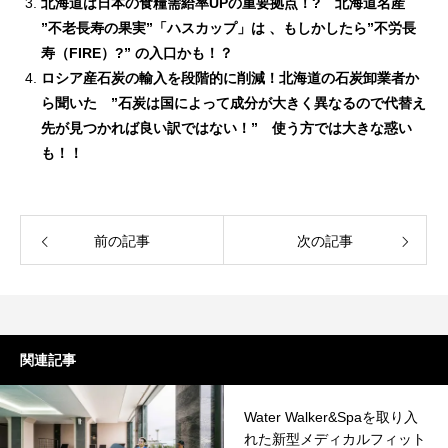
北海道は日本の食糧需給率UPの重要拠点！? 北海道名産
”不老長寿の果実”「ハスカップ」は 、もしかしたら”不労長
寿（FIRE）?” の入口かも！？
ロシア産石炭の輸入を段階的に削減！北海道の石炭卸業者か
ら聞いた ”石炭は国によって成分が大きく異なるので代替え
先が見つかれば良い訳ではない！” 使う方では大きな惑い
も！！
前の記事
次の記事
関連記事
Water Walker&Spaを取り入
れた新型メディカルフィット