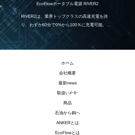
EcoFlowポータブル電源 RIVER2
食
協
RIVER2は、業界トップクラスの高速充電を誇
り、わずか60分で0%から100％に充電可能。こ
ムブ
パ
れは、一般的なポータブル電源と比べて5倍速
ノー
力
く、従来モデルより38％も充電時間の短縮が実
援し
報
現しました。急に電気が必要な場合でも、
と
RIVER2なら直ぐに充電・使用することができる
ホーム
ので安心です。
会社概要
最新news
取扱いﾒｰｶｰ
商品
石油から銅へ
ANKERとは
EcoFlowとは