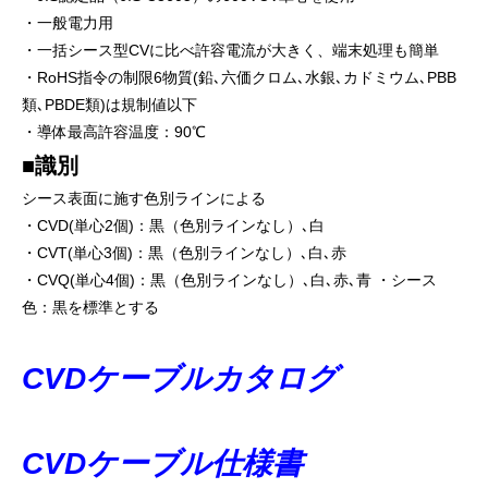
・一般電力用
・一括シース型CVに比べ許容電流が大きく、端末処理も簡単
・RoHS指令の制限6物質(鉛､六価クロム､水銀､カドミウム､PBB
類､PBDE類)は規制値以下
・導体最高許容温度：90℃
■識別
シース表面に施す色別ラインによる
・CVD(単心2個)：黒（色別ラインなし）､白
・CVT(単心3個)：黒（色別ラインなし）､白､赤
・CVQ(単心4個)：黒（色別ラインなし）､白､赤､青 ・シース
色：黒を標準とする
CVDケーブルカタログ
CVDケーブル仕様書