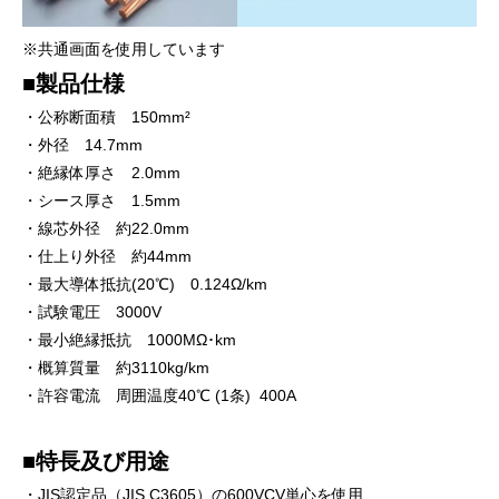
※共通画面を使用しています
■製品仕様
・公称断面積 150mm²
・外径 14.7mm
・絶縁体厚さ 2.0mm
・シース厚さ 1.5mm
・線芯外径 約22.0mm
・仕上り外径 約44mm
・最大導体抵抗(20℃) 0.124Ω/km
・試験電圧 3000V
・最小絶縁抵抗 1000MΩ･km
・概算質量 約3110kg/km
・許容電流 周囲温度40℃ (1条) 400A
■特長及び用途
・JIS認定品（JIS C3605）の600VCV単心を使用