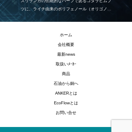
スリランカの伝統的なハーブであるコタラヒムブ
パ
ツに、ライチ由来のポリフェノール（オリゴノー
力
実
ル）を配合！食生活の乱れが気になる方を応援し
報
ます。
と
きる
ホーム
会社概要
最新news
取扱いﾒｰｶｰ
商品
石油から銅へ
ANKERとは
EcoFlowとは
お問い合せ