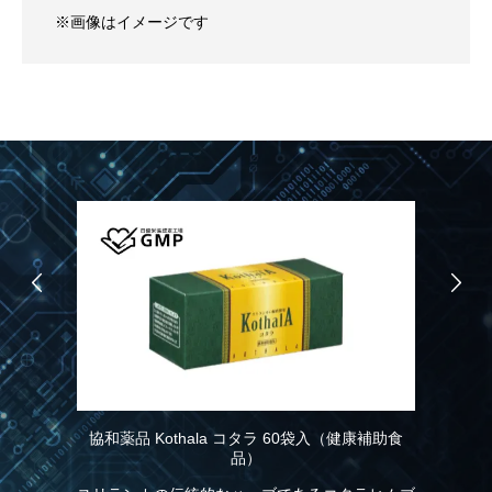
※画像はイメージです
協和薬品 Kothala コタラ 60袋入（健康補助食
協
品）
こ