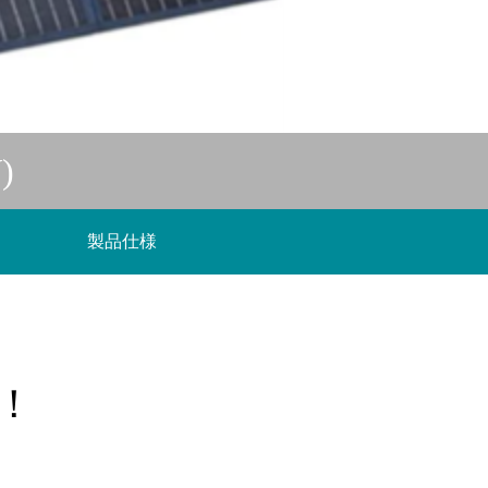
)
製品仕様
！
！