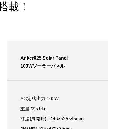
搭載！
Anker625 Solar Panel
100Wソーラーパネル
AC定格出力 100W
重量 約5.0kg
寸法(展開時) 1446×525×45mm
(収納時) 525×470×85mm