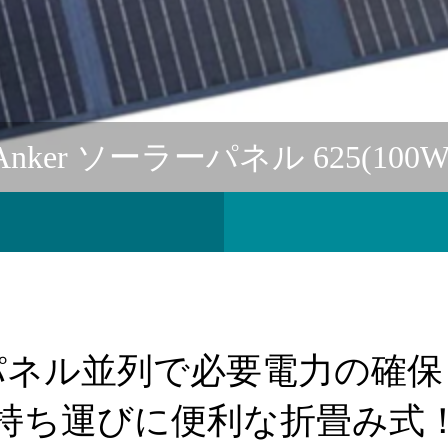
Anker ソーラーパネル 625(100W
パネル並列で必要電力の確保
持ち運びに便利な折畳み式