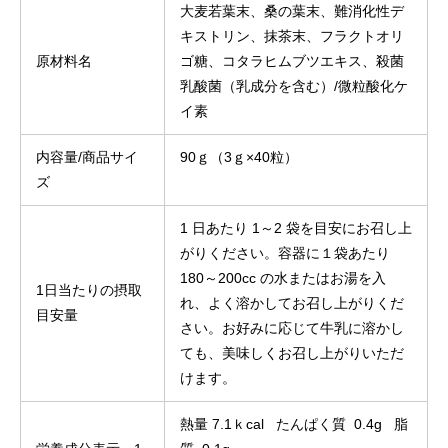
大麦若葉末、桑の葉末、難消化性デ
キストリン、抹茶末、フラクトオリ
原材料名
ゴ糖、コタラヒムブツエキス、殺菌
乳酸菌（乳成分を含む）/微粒酸化ケ
イ素
内容量/商品サイ
90ｇ（3ｇ×40粒）
ズ
1 日あたり 1～2 袋を目安にお召し上
がりください。容器に１袋あたり
180～200cc の水またはお湯を入
1日当たりの摂取
れ、よく溶かしてお召し上がりくだ
目安量
さい。お好みに応じて牛乳に溶かし
ても、美味しくお召し上がりいただ
けます。
熱量 7.1ｋcal たんぱく質 0.4g 脂