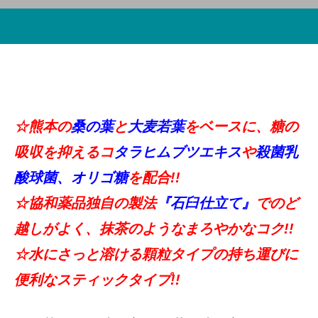
☆熊本の
桑の葉
と
大麦若葉
をベースに、糖の
吸収を抑えるコ
タラヒムブツエキス
や
殺菌乳
酸球菌、オリゴ糖
を配合!!
☆協和薬品独自の製法
『石臼仕立て』
でのど
越しがよく、抹茶のようなまろやかなコク!!
☆水にさっと溶ける顆粒タイプの持ち運びに
便利なスティックタイプ!!