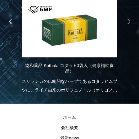
協和薬品 Kothala コタラ 60袋入（健康補助食
品）
スリランカの伝統的なハーブであるコタラヒムブ
ツに、ライチ由来のポリフェノール（オリゴノー
ル）を配合！食生活の乱れが気になる方を応援し
ます。
ホーム
会社概要
最新news