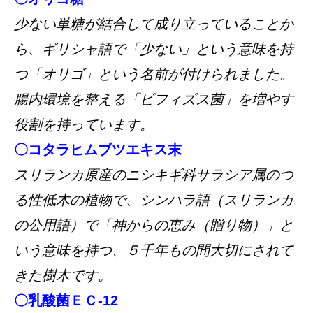
少ない単糖が結合して成り立っていることか
ら、ギリシャ語で「少ない」という意味を持
つ「オリゴ」という名前が付けられました。
腸内環境を整える「ビフィズス菌」を増やす
役割を持っています。
〇コタラヒムブツエキス末
スリランカ原産のニシキギ科サラシア属のつ
る性低木の植物で、シンハラ語（スリランカ
の公用語）で「神からの恵み（贈り物）」と
いう意味を持つ、５千年もの間大切にされて
きた樹木です。
〇乳酸菌ＥＣ-12