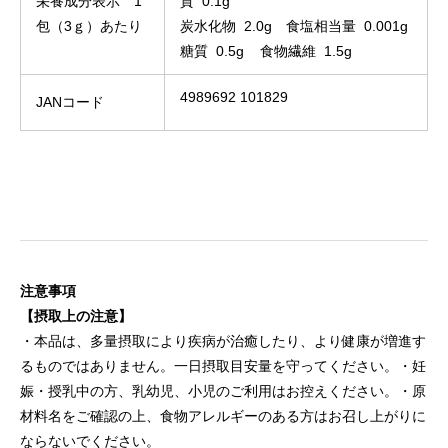
栄養成分表示 1
質 0.1g
包（3ｇ）あたり
炭水化物 2.0g 食塩相当量 0.001g
糖質 0.5g 食物繊維 1.5g
4989692 101829
JANコード
注意事項
【摂取上の注意】
・本品は、多量摂取により疾病が治癒したり、より健康が増進す
るものではありません。一日摂取目安量を守ってください。・妊
娠・授乳中の方、乳幼児、小児のご利用はお控えください。・原
材料名をご確認の上、食物アレルギーのある方はお召し上がりに
ならないでください。