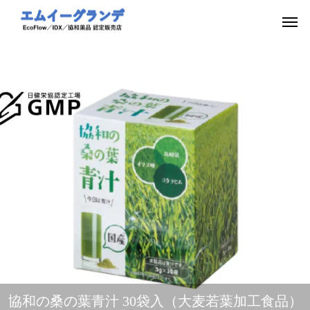
協和の桑の葉青汁 30袋入（大麦若葉加工食品）