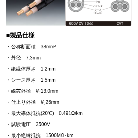
■製品仕様
・公称断面積 38mm²
・外径 7.3mm
・絶縁体厚さ 1.2mm
・シース厚さ 1.5mm
・線芯外径 約13.0mm
・仕上り外径 約26mm
・最大導体抵抗(20℃) 0.491Ω/km
・試験電圧 2500V
・最小絶縁抵抗 1500MΩ･km