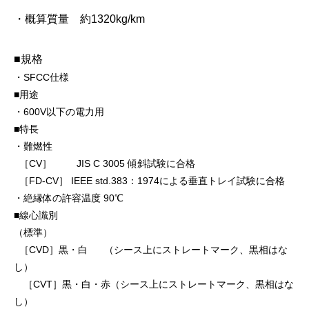
・概算質量 約1320kg/km
■規格
・SFCC仕様
■用途
・600V以下の電力用
■特長
・難燃性
［CV］ JIS C 3005 傾斜試験に合格
［FD-CV］ IEEE std.383：1974による垂直トレイ試験に合格
・絶縁体の許容温度 90℃
■線心識別
（標準）
［CVD］黒・白 （シース上にストレートマーク、黒相はな
し）
［CVT］黒・白・赤（シース上にストレートマーク、黒相はな
し）