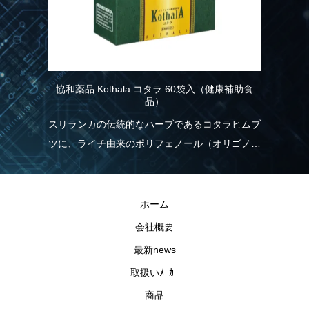
協和薬品 Kothala コタラ 60袋入（健康補助食
品）
スリランカの伝統的なハーブであるコタラヒムブ
ツに、ライチ由来のポリフェノール（オリゴノー
ル）を配合！食生活の乱れが気になる方を応援し
ます。
ホーム
会社概要
最新news
取扱いﾒｰｶｰ
商品