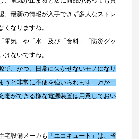
し、電気が止まると店に商品があっても買
認、最新の情報が入手できず多大なストレ
なくなりますね。
「電気」や「水」及び「食料」「防災グッ
いけないですね。
源で、かつ、日常に欠かせないモノになり
まうと非常に不便を強いられます。万が一
充電ができる様な電源装置は用意しておい
(昭和電線/古河電工
600V 38SQ CVD フジクラ製
架橋ポリエチレン絶縁ビニルシースケーブル
ースケーブル
JIS認証品(JISマーク表示)
太陽光発電の電力ケーブルに最適
住宅設備メーカも
「エコキュート」は、省