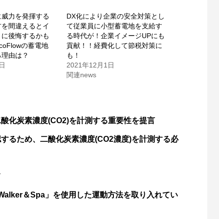
に威力を発揮する
DX化により企業の安全対策とし
方を間違えるとイ
て従業員に小型蓄電地を支給す
きに後悔するかも
る時代が！企業イメージUPにも
oFlowの蓄電地
貢献！！経費化して節税対策に
る理由は？
も！
2日
2021年12月1日
関連news
化炭素濃度(CO2)を計測する重要性を提言
するため、二酸化炭素濃度(CO2濃度)を計測する必
て
alker＆Spa」を使用した運動方法を取り入れてい