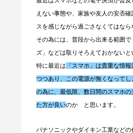
最近はスマホなどの電子決済が普及
えない事態や、家族や友人の安否確
スを感じながら過ごさなくてはなら
その為には、普段から出来る範囲で
ズ」などは取りそろえておかないと
特に最近は
「スマホ」は貴重な情報
つつあり、この電源が無くなってし
の為に、最低限、数日間のスマホの
た方が良い
のか と思います。
600V 200SQ CVT SFCC製
の共同出資社)
架橋ポリエチレン絶縁ビニルシ
JIS認証品(JISマーク表示)
パナソニックやダイキン工業などの