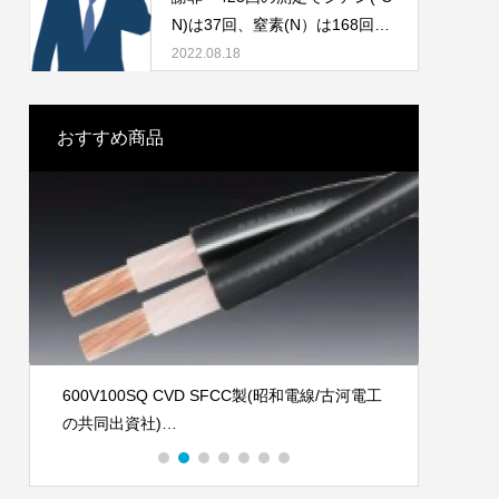
ロナ渦までの推移について
るインバウンド需要はどこまで
N)は37回、窒素(N）は168回排
進められるのか！
出基準超過。CO2削減対策とし
2022.08.18
て検討されているアンモニア(N
H3）の燃料利用は相当な注意が
必要か！
おすすめ商品
600V100SQ CVD SFCC製(昭和電線/古河電工
600V
の共同出資社)
架橋ポ
架橋ポリエチレン絶縁ビニルシースケーブル
JIS認
JIS認証品(JISマーク表示)
太陽光