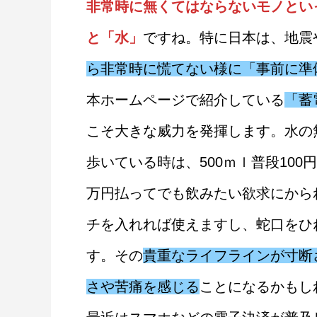
非常時に無くてはならないモノとい
と「水」
ですね。特に日本は、地震
ら非常時に慌てない様に「事前に準
本ホームページで紹介している
「蓄
こそ大きな威力を発揮します。水の
歩いている時は、500ｍｌ普段100
万円払ってでも飲みたい欲求にから
チを入れれば使えますし、蛇口をひ
す。その
貴重なライフラインが寸断
さや苦痛を感じる
ことになるかも