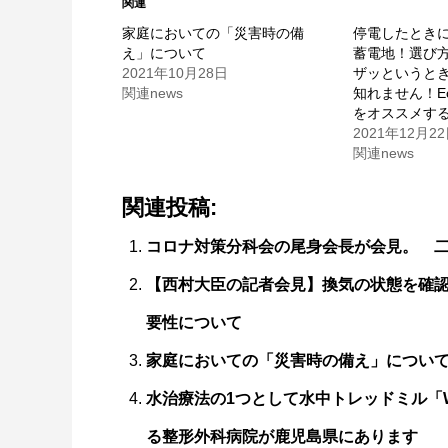
関連
家庭においての「災害時の備
停電したとき
え」について
蓄電地！選び
2021年10月28日
ザッというと
関連news
知れません！Ec
をオススメす
2021年12月2
関連news
関連投稿:
コロナ対策分科会の尾身会長が会見。 二酸
【西村大臣の記者会見】換気の状態を確認
要性について
家庭においての「災害時の備え」につい
水治療法の1つとして水中トレッドミル「W
る整形外科病院が鹿児島県にあります