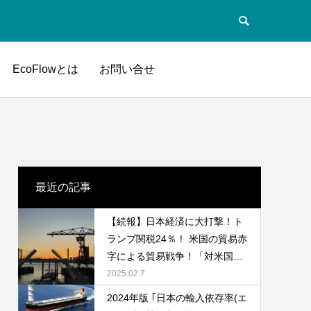
EcoFlowとは
お問い合せ
最近の記事
【続報】日本経済に大打撃！ト
ランプ関税24％！ 米国の貿易赤
字による貿易戦争！「対米国輸
出入品の推移」「日本の地域別/
2025.02.7
品目別輸出入額」「為替(円安)
2024年版 ｢日本の輸入依存率(エ
の影響」「食料需給率の推移 」