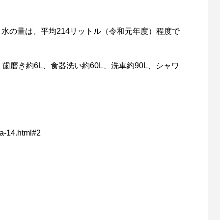
水の量は、平均214リットル（令和元年度）程度で
歯磨き約6L、食器洗い約60L、洗車約90L、シャワ
qa-14.html#2