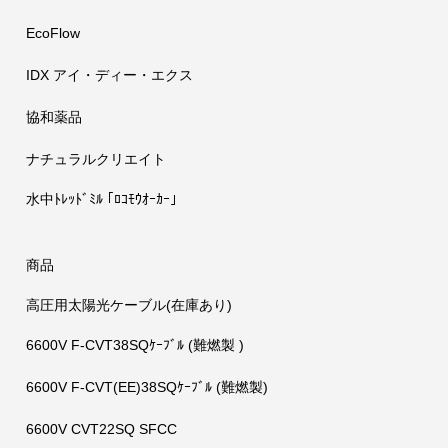
EcoFlow
IDX アイ・ディー・エクス
協和薬品
ナチュラルクリエイト
水中ﾄﾚｯﾄﾞﾐﾙ ｢ﾛｺﾓｳｵｰｶｰ」
商品
高圧用太陽光ケーブル(在庫あり)
6600V F-CVT38SQｹｰﾌﾞﾙ (難燃製 )
6600V F-CVT(EE)38SQｹｰﾌﾞﾙ (難燃製)
6600V CVT22SQ SFCC