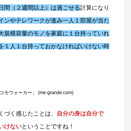
日間（２週間以上）は過ごせる
計算になり
インやテレワークが進み一人１部屋が当た
大規模容量のモノを家庭に１台持っていれ
を１人１台持っておかなければいけない時
ーカー」 (me-grande.com)
くづく感じたことは、
自分の身は自分で
いけない
ということですね！