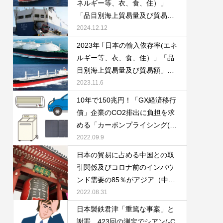
ネルギー等、衣、食、住）」
「鉱物資源の役割」資源安定供
「品目別海上貿易量及び貿易
給の国際協調と迫られる日本の
額」「食料需給率の推移 国産
2024.12.12
対応について
材・外材別の木材需要(供給量)
2023年 ｢日本の輸入依存率(エネ
」「鉱物資源の役割」及び資源
ルギー等、衣、食、住）」「品
安定供給のための国際協調につ
目別海上貿易量及び貿易額」
いて
「食料需給率の推移 国産材・外
2023.11.6
材別の木材需要(供給量) 」「20
10年で150兆円！「GX経済移行
50年カーボンニュートラル社会
債」企業のCO2排出に負担を求
実現 に向けた鉱物資源政策」国
める「カーボンプライシング(C
際協調と資源の安定供給につい
P)」にも大きな影響！「電力不
2022.09.9
て
足対策」及び「円安」による自
日本の貿易に占める中国との取
動車、家電・IT機器、再生可能
引関係及びコロナ前のインバウ
エネルギー（太陽光、風力）へ
ンド需要の85％がアジア（中国
の影響や「エネルギー消費の大
と台湾で45％）。欧米の景気後
2022.08.31
きい産業部門」中国や米国への
退懸念及びDX化・人々の行動変
日本製鉄君津「重篤な事案」と
高い貿易依存率のバブル期～コ
容が進む中、円安メリットによ
謝罪 423回の測定でシアン(-C