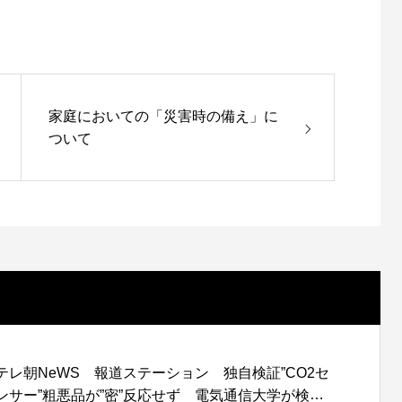
家庭においての「災害時の備え」に
ついて
テレ朝NeWS 報道ステーション 独自検証”CO2セ
ンサー”粗悪品が”密”反応せず 電気通信大学が検証