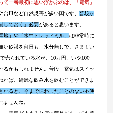
って一番最初に思い浮かぶのは、「電気」
や台風など自然災害が多い国です。
普段か
備しておく」必要
があると思います。
電地」や「水中トレッドミル」
は非常時に
無い砂漠を何日も、水分無しで、さまよい
円で売られている水が、10万円、いや100
れるかもしれません。普段、電気はスイッ
ねれば、綺麗な飲み水を飲むことができま
されると、今まで味わったことのない不便
しれませんね。