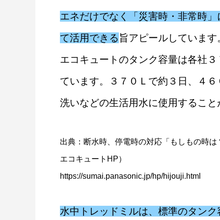
太陽光発電の電力ケーブルに最
エネだけでなく「災害時・非常時」
て活用できる
旨アピールしています
エコキュートのタンク容量は各社３
ています。３７０Ｌで約３日、４６
洗いなどの生活用水に使用すること
出典：断水時、停電時の対応「もしもの時は
エコキュートHP）
https://sumai.panasonic.jp/hp/hijouji.html
水中トレッドミルは、標準のタンク