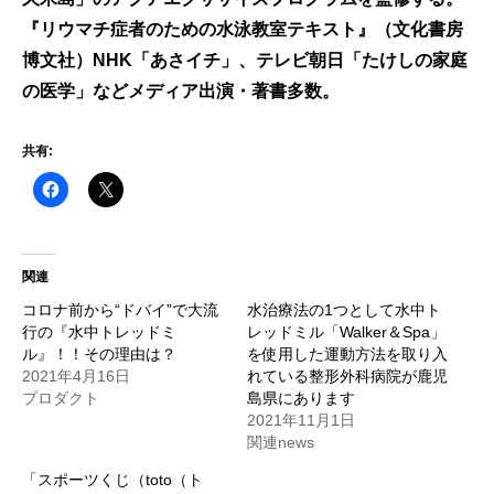
『リウマチ症者のための水泳教室テキスト』（文化書房
博文社）NHK「あさイチ」、テレビ朝日「たけしの家庭
の医学」などメディア出演・著書多数。
共有:
関連
コロナ前から“ドバイ”で大流
水治療法の1つとして水中ト
行の『水中トレッドミ
レッドミル「Walker＆Spa」
ル』！！その理由は？
を使用した運動方法を取り入
2021年4月16日
れている整形外科病院が鹿児
プロダクト
島県にあります
2021年11月1日
関連news
「スポーツくじ（toto（ト