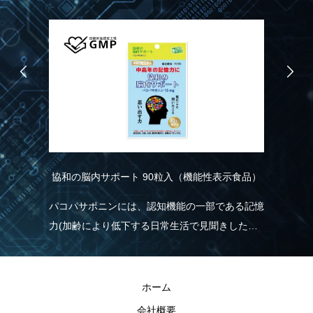
協和の脳内サポート 90粒入（機能性表示食品）
こ
パコパサポニンには、認知機能の一部である記憶
ス
力(加齢により低下する日常生活で見聞きした情
ツ
実
報を覚え、思い出す力)を維持する機能があるこ
ル
とが報告されています。
ま
きる
ホーム
会社概要