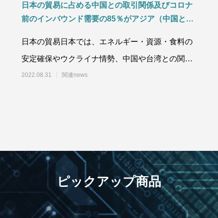
日本の貿易に占める中国との取引関係及びコロナ
前のインバウンド需要の85％がアジア（中国と台
湾で45％）。欧米の景気後退懸念及びDX化・
日本の貿易日本では、エネルギー・資源・食料の
人々の行動変容が進む中、円安メリットによるイ
安定確保やウクライナ情勢、中国や台湾との関係
ンバウンド需要はどこまで進められるのか！
などの政治不安に加え、将来に向けた成長戦略
2022.08.31
関連news
ピックアップ商品