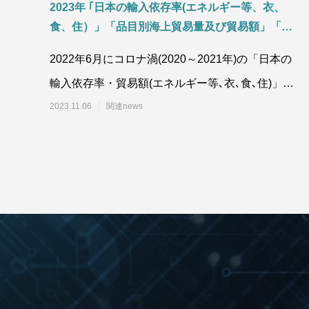
2023年 ｢日本の輸入依存率(エネルギー等、衣、
食、住）」「品目別海上貿易量及び貿易額」「食
料需給率の推移 国産材・外材別の木材需要(供給
2022年6月にコロナ渦(2020～2021年)の「日本の
量) 」「2050年カーボンニュートラル社会実現 に
輸入依存率・貿易額(エネルギー等､衣､食､住)」及
向けた鉱物資源政策」国際協調と資源の安定供給
について
び「2050年カーボンニュート
2023.11.06
関連news