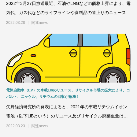
2022年3月27日放送最近、石油やLNGなどの価格上昇により、電
気代、ガス代などのライフラインや食料品の値上りのニュースを
良く見
2022.03.28
関連news
電気自動車（EV）の車載Libのリユース、リサイクル市場の拡大により、コ
バルト、ニッケル、リチウムの回収が急務！
矢野経済研究所の発表によると、2021年の車載リチウムイオン
電池（以下LiBという）のリユース及びリサイクル廃棄重量は約
１０万トンで、国別
2022.03.23
関連news