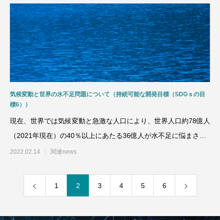
気候変動と世界の水不足問題について（持続可能な開発目標（SDGｓの目
標6））
現在、世界では気候変動と急激な人口により、世界人口約78億人
（2021年現在）の40％以上にあたる36億人が水不足に悩まされ
ています。世界
2022.02.14
関連news
1
2
3
4
5
6