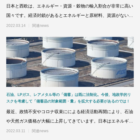
日本と西欧は、エネルギー・資源・穀物の輸入割合が非常に高い
国々です。経済封鎖があるとエネルギーと原材料、資源がない産
業が廃れ、輸入に依存し
2022.03.14
関連news
石油、LPガス、レアメタル等の「備蓄」は既に法制化。今後、地政学的リ
スクを考慮して「備蓄品の対象範囲・量」を拡大する必要があるのでは！
最近、政情不安やコロナ収束にによる経済活動再開により、石油
や天然ガス価格が大幅に上昇してきています。日本はエネルギー
や素材などの資源を海外
2022.03.11
関連news