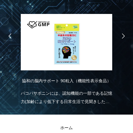
協和の脳内サポート 90粒入（機能性表示食品）
R
こ
り
パコパサポニンには、認知機能の一部である記憶
れ
力(加齢により低下する日常生活で見聞きした情
実
く
報を覚え、思い出す力)を維持する機能があるこ
現
とが報告されています。
きる
R
ホーム
の