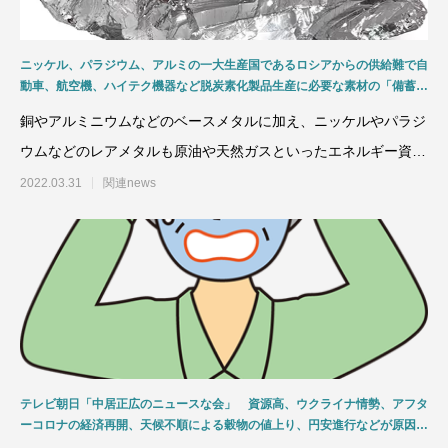
ニッケル、パラジウム、アルミの一大生産国であるロシアからの供給難で自
動車、航空機、ハイテク機器など脱炭素化製品生産に必要な素材の「備蓄」
「分散購入」「継続購入」「リサイクル」などの取組みが急務！
銅やアルミニウムなどのベースメタルに加え、ニッケルやパラジ
ウムなどのレアメタルも原油や天然ガスといったエネルギー資源
以上に、ウクライナ情勢
2022.03.31
関連news
テレビ朝日「中居正広のニュースな会」 資源高、ウクライナ情勢、アフタ
ーコロナの経済再開、天候不順による穀物の値上り、円安進行などが原因で
身近なモノの物価上昇！ 値上りが本格化するの数ヶ月後！！