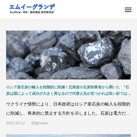
ロシア産石炭の輸入を段階的に削減！北海道の石炭卸業者から聞いた ”石
炭は国によって成分が大きく異なるので代替え先が見つかれば良い訳ではな
い！” 使う方では大きな惑いも！！
ウクライナ情勢により、日本政府はロシア産石炭の輸入を段階的
に削減し、将来的に禁止する方針を示しました。石炭は電力だけ
でなく、鉄鋼、セメント
2022.04.12
関連news