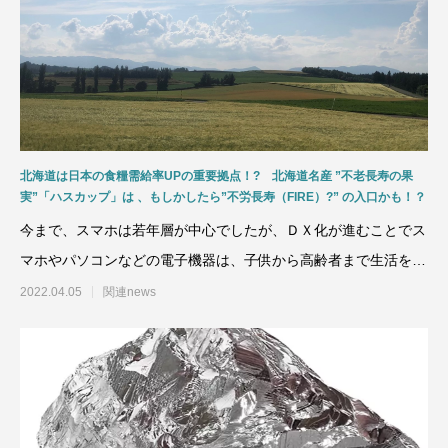
北海道は日本の食糧需給率UPの重要拠点！? 北海道名産 ”不老長寿の果
実”「ハスカップ」は 、もしかしたら”不労長寿（FIRE）?” の入口かも！？
今まで、スマホは若年層が中心でしたが、ＤＸ化が進むことでス
マホやパソコンなどの電子機器は、子供から高齢者まで生活をし
ていく上でに必要不可欠
2022.04.05
関連news