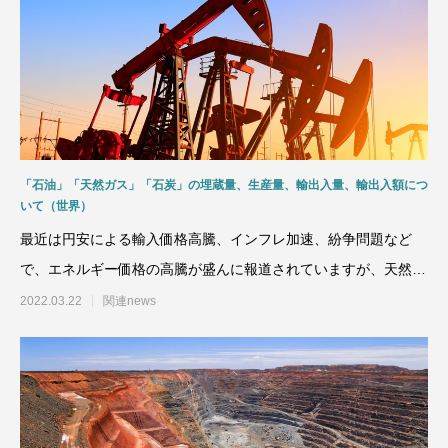
「石油」「天然ガス」「石炭」の埋蔵量、生産量、輸出入量、輸出入額につ
いて（世界）
最近は円安による輸入価格高騰、インフレ加速、紛争問題など
で、エネルギー価格の高騰が盛んに報道されていますが、天然ガ
ス、石油、石炭の生産国、消
2022.03.22
関連news