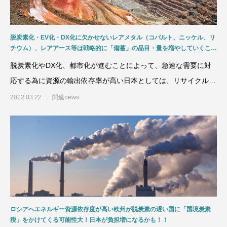
脱炭素化・EV化・DX化に欠かせないレアメタル（コバルト、ニッケル、リ
チウム）、レアアース等は戦略的に「備蓄」の品目・量を増やしていくこと
が重要！資源枯渇以外にインフレリスクも！！
脱炭素化やDX化、都市化が進むことによって、急速な需要に対
応する為に資源の輸出依存率が高い日本としては、リサイクルで
リーダーシップをとり、
2022.03.22
関連news
ロシアへエネルギー資源依存度が高い欧州が脱炭素の遅い国に「国境炭素
税」をかけてくる可能性大！日本が負担増になるかも！！