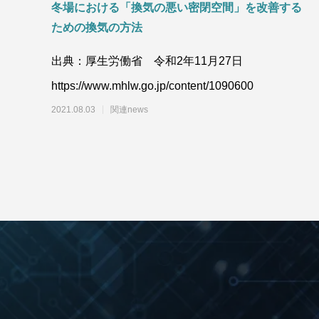
冬場における「換気の悪い密閉空間」を改善する
ための換気の方法
出典：厚生労働省 令和2年11月27日
https://www.mhlw.go.jp/content/1090600
2021.08.03
関連news