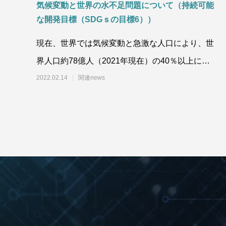
気候変動と世界の水不足問題について（持続可能
な開発目標（SDGｓの目標6））
現在、世界では気候変動と急激な人口により、世
界人口約78億人（2021年現在）の40％以上にあた
る36億人が水不足に悩まされています。世界
2022.02.14
関連news