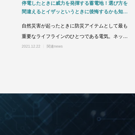
停電したときに威力を発揮する蓄電地！選び方を
間違えるとイザッというときに後悔するかも知れ
ません！EcoFlowの蓄電地をオススメする理由
自然災害が起ったときに防災アイテムとして最も
は？
重要なライフラインのひとつである電気。ネット
や店舗で様々な種類の蓄電地（ポータブル電源）
2021.12.22
関連news
が売ら