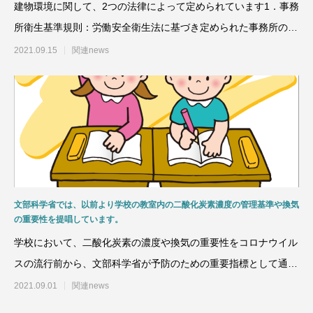
建物環境に関して、2つの法律によって定められています1．事務
所衛生基準規則：労働安全衛生法に基づき定められた事務所の衛
生基準を定めた厚生労働
2021.09.15
関連news
文部科学省では、以前より学校の教室内の二酸化炭素濃度の管理基準や換気
の重要性を提唱しています。
学校において、二酸化炭素の濃度や換気の重要性をコロナウイル
スの流行前から、文部科学省が予防のための重要指標として通達
を出しています！ 人が
2021.09.01
関連news