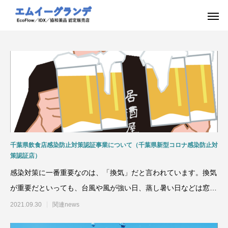
千葉県飲食店感染防止対策認証事業について（千葉県新型コロナ感染防止対
策認証店）
感染対策に一番重要なのは、「換気」だと言われています。換気
が重要だといっても、台風や風が強い日、蒸し暑い日などは窓や
ドアを開けっぱなしにし
2021.09.30
関連news