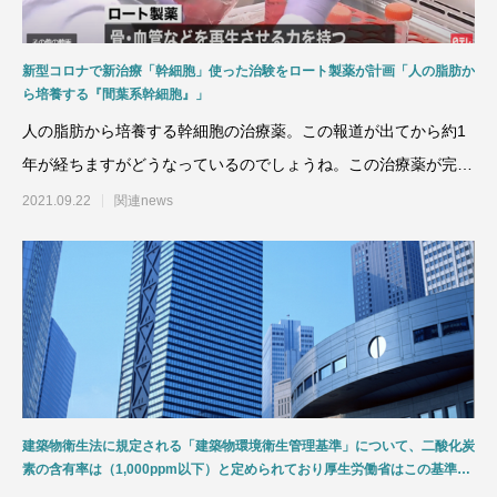
新型コロナで新治療「幹細胞」使った治験をロート製薬が計画「人の脂肪か
ら培養する『間葉系幹細胞』」
人の脂肪から培養する幹細胞の治療薬。この報道が出てから約1
年が経ちますがどうなっているのでしょうね。この治療薬が完成
すれば、今問題になってい
2021.09.22
関連news
建築物衛生法に規定される「建築物環境衛生管理基準」について、二酸化炭
素の含有率は（1,000ppm以下）と定められており厚生労働省はこの基準に
適合するように空調設備の維持管理に努めなければならないとしています。