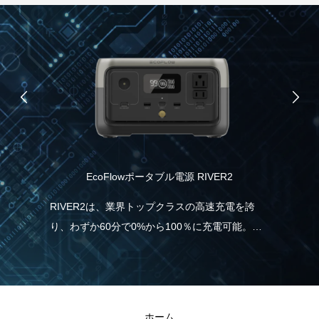
EcoFlowポータブル電源 RIVER2
品）
協
RIVER2は、業界トップクラスの高速充電を誇
り、わずか60分で0%から100％に充電可能。こ
記憶
パ
れは、一般的なポータブル電源と比べて5倍速
情
力
く、従来モデルより38％も充電時間の短縮が実
こ
報
現しました。急に電気が必要な場合でも、
と
RIVER2なら直ぐに充電・使用することができる
ホーム