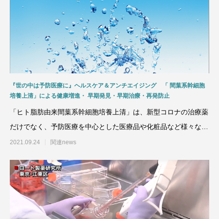
『世の中は予防医療に』ヘルスケア＆アンチエイジング 「 間葉系幹細胞
培養上清」による健康増進・ 早期発見・早期治療・再発防止
「ヒト脂肪由来間葉系幹細胞培養上清」は、新型コロナの治療薬
だけでなく、予防医療を中心とした医療品や化粧品など様々な用
途に使用するべく検証が
2021.09.24
関連news