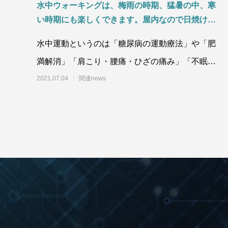
水中ウォーキングは、梅雨の時期、猛暑の中、寒
い時期にも楽しくできます。屋内なので日焼けも
防ぐことができます。
水中運動というのは「糖尿病の運動療法」や「肥
満解消」「肩こり・腰痛・ひざの痛み」「不眠解
消」などなど、いろいろな効果があるのですね。
2021.07.04
関連news
梅雨