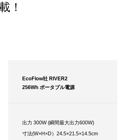
載！
EcoFlow社 RIVER2
256Wh ポータブル電源
出力 300W (瞬間最大出力600W)
寸法(W×H×D）24.5×21.5×14.5cm