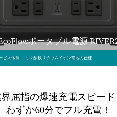
EcoFlowポータブル電源 RIVER
ービス体制
リン酸鉄リチウムイオン電地の仕様
比較
業界屈指の爆速充電スピード
わずか60分でフル充電！