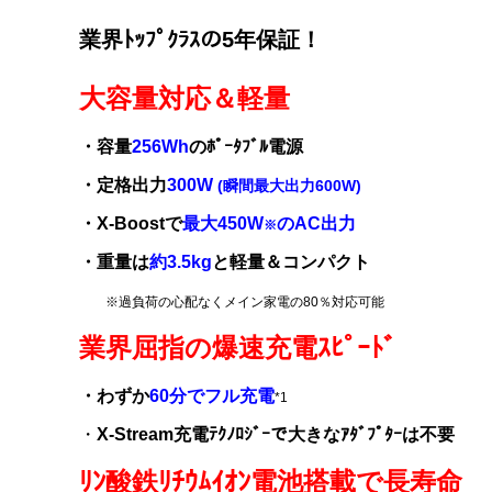
業界ﾄｯﾌﾟｸﾗｽの5年保証！
大容量対応＆軽量
・
容量
256
Wh
のﾎﾟｰﾀﾌﾞﾙ電源
・定格出力
300
W
(瞬間最大出力600W)
・X-Boostで
最大450W
のAC出力
※
・
重量は
約3.5kg
と軽量＆コンパクト
※過負荷の心配なくメイン家電の80％対応可能
業界屈指の爆速充電ｽﾋﾟｰﾄﾞ
・わずか
60分でフル充電
*1
・
X-Stream充電ﾃｸﾉﾛｼﾞｰで
大きなｱﾀﾞﾌﾟﾀｰは不要
ﾘﾝ酸鉄ﾘﾁｳﾑｲｵﾝ電池搭載で長寿命