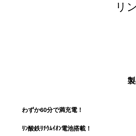
リ
製
わずか60分で満充電！
ﾘﾝ酸鉄ﾘﾁｳﾑｲｵﾝ電池搭載！