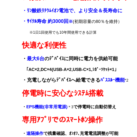
・ﾘﾝ酸鉄ﾘﾁｳﾑｲｵﾝ電池で、より安全＆長寿命に
・ｻｲｸﾙ寿命 約3000回
※
(初期容量の80％を維持）
※1日1回使用でも10年間使用できる計算
快適な利便性
・
最大6台
のﾃﾞﾊﾞｲｽ
に同時
に電力
を供給可能
｢AC×2,DC×4(USB-A×2,USB-C×1,ｼｶﾞｰｿｹｯﾄ×1｣
・充電しながらﾃﾞﾊﾞｲｽへ給電できる
ﾊﾟｽｽﾙｰ機能
*2
停電時に安心なｼｽﾃﾑ搭載
・
EPS
機能(非常用電源)
で停電時に自動切替え
＊3
専用ｱﾌﾟﾘでのｽﾏｰﾄﾎﾝ操作
・
遠隔操作
で残量確認、ｵﾝｵﾌ､充電電流調整が可能