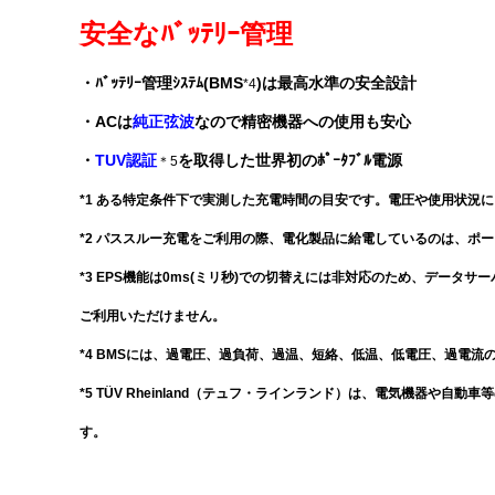
安全なﾊﾞｯﾃﾘｰ管理
・ﾊﾞｯﾃﾘｰ管理ｼｽﾃﾑ(BMS
)は最高水準の安全設計
*4
・
AC
は
純正弦波
なので精密機器への使用も安心
・
TUV認証
を取得した世界初のﾎﾟｰﾀﾌﾞﾙ電源
＊5
*1 ある特定条件下で実測した充電時間の目安です。電圧や使用状況
*2 パススルー充電をご利用の際、電化製品に給電しているのは、ポ
*3 EPS機能は0ms(ミリ秒)での切替えには非対応のため、データ
ご利用いただけません。
*4 BMSには、過電圧、過負荷、過温、短絡、低温、低電圧、過電流
*5 TÜV Rheinland（テュフ・ラインランド）は、電気機器や
す。