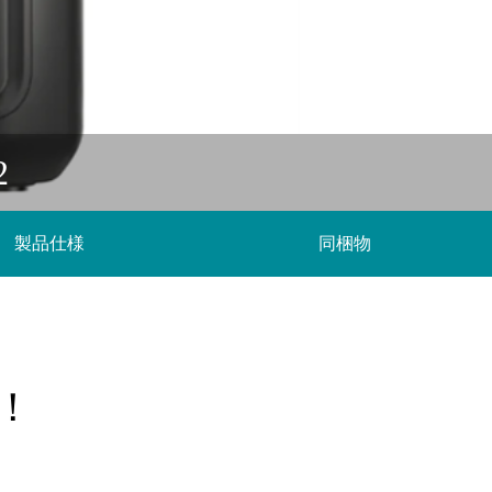
2
製品仕様
同梱物
！