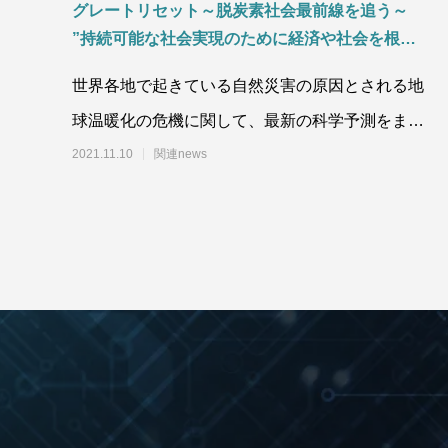
グレートリセット～脱炭素社会最前線を追う～
”持続可能な社会実現のために経済や社会を根本か
ら変える”
世界各地で起きている自然災害の原因とされる地
球温暖化の危機に関して、最新の科学予測をまと
めた国連の気候変動に関する政府間パネル（ＩＰ
2021.11.10
関連news
ＣＣ）