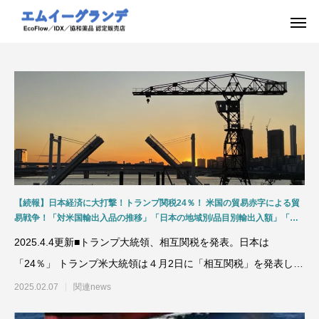
【続報】日本経済に大打撃！トランプ関税24％！ 米国の貿易赤字による貿
易戦争！「対米国輸出入品の推移」「日本の地域別/品目別輸出入額」「為
替(円安)の影響」「食料需給率の推移 」「鉱物資源の役割」資源安定供給の
2025.4.4更新■トランプ大統領、相互関税を発表。日本は
国際協調と迫られる日本の対応について
「24％」 トランプ米大統領は４月2日に「相互関税」を発表しま
した。４月5日から
2025.02.07
関連news