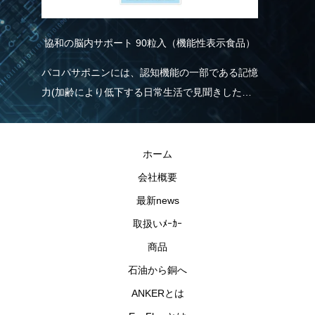
EcoFlowポータブル電源 RIVER2
（機能性表示食品）
RIVER2は、業界トップクラスの高速充電を誇
り、わずか60分で0%から100％に充電可能。
の一部である記憶
れは、一般的なポータブル電源と比べて5倍速
活で見聞きした情
く、従来モデルより38％も充電時間の短縮が
する機能があるこ
現しました。急に電気が必要な場合でも、
RIVER2なら直ぐに充電・使用することがで
ホーム
ので安心です。
会社概要
最新news
取扱いﾒｰｶｰ
商品
石油から銅へ
ANKERとは