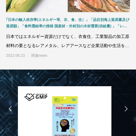
｢日本の輸入依存率(エネルギー等、衣、食、住）」「品目別海上貿易量及び
貿易額」「食料需給率の推移 国産材・外材別の木材需要(供給量) 」「レア
メタル、レアアースの依存度と偏在性」日本はエネルギー、衣食住関連商
日本ではエネルギー資源だけでなく、衣食住、工業製品の加工原
品、工業用原材料など輸入依存率が高く、サプライチェーンの確立と国際協
力の推進が重要課題
材料の要となるレアメタル、レアアースなど企業活動や生活をす
る上で欠くことのできな
2022.06.23
関連news