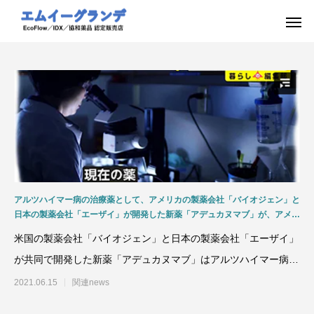
アルツハイマー病の治療薬として、アメリカの製薬会社「バイオジェン」と
日本の製薬会社「エーザイ」が開発した新薬「アデュカヌマブ」が、アメリ
カのFDA（アメリカ食品医薬品局（Food and Drug Administration）で治
米国の製薬会社「バイオジェン」と日本の製薬会社「エーザイ」
療薬として承認
が共同で開発した新薬「アデュカヌマブ」はアルツハイマー病の
症状の進行を抑えること
2021.06.15
関連news