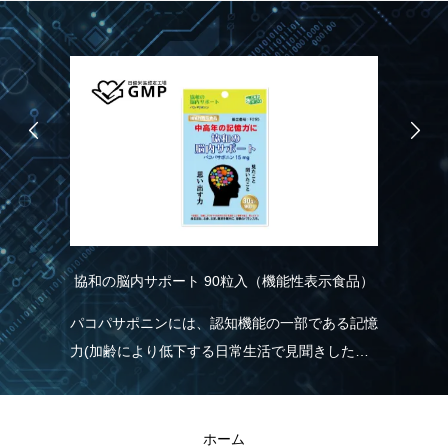
協和の脳内サポート 90粒入（機能性表示食品）
R
こ
り
パコパサポニンには、認知機能の一部である記憶
れ
力(加齢により低下する日常生活で見聞きした情
実
く
報を覚え、思い出す力)を維持する機能があるこ
現
とが報告されています。
きる
R
ホーム