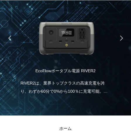
EcoFlowポータブル電源 RIVER2
品）
協
RIVER2は、業界トップクラスの高速充電を誇
り、わずか60分で0%から100％に充電可能。こ
記憶
パ
れは、一般的なポータブル電源と比べて5倍速
情
力
く、従来モデルより38％も充電時間の短縮が実
こ
報
現しました。急に電気が必要な場合でも、
と
RIVER2なら直ぐに充電・使用することができる
ホーム