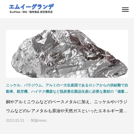
ニッケル、パラジウム、アルミの一大生産国であるロシアからの供給難で自
動車、航空機、ハイテク機器など脱炭素化製品生産に必要な素材の「備蓄」
「分散購入」「継続購入」「リサイクル」などの取組みが急務！
銅やアルミニウムなどのベースメタルに加え、ニッケルやパラジ
ウムなどのレアメタルも原油や天然ガスといったエネルギー資源
以上に、ウクライナ情勢
2022.03.31
関連news