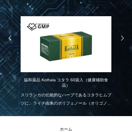
協和薬品 Kothala コタラ 60袋入（健康補助食
RIV
品）
り、わ
スリランカの伝統的なハーブであるコタラヒムブ
れは
ツに、ライチ由来のポリフェノール（オリゴノー
く、
ル）を配合！食生活の乱れが気になる方を応援し
現し
ます。
RIV
ホーム