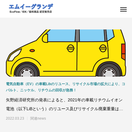
電気自動車（EV）の車載Libのリユース、リサイクル市場の拡大により、コ
バルト、ニッケル、リチウムの回収が急務！
矢野経済研究所の発表によると、2021年の車載リチウムイオン
電池（以下LiBという）のリユース及びリサイクル廃棄重量は約
１０万トンで、国別
2022.03.23
関連news