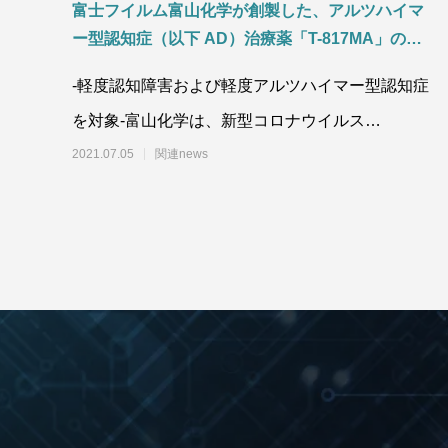
富士フイルム富山化学が創製した、アルツハイマ
ー型認知症（以下 AD）治療薬「T-817MA」の臨
床第II相試験を欧州で開始
-軽度認知障害および軽度アルツハイマー型認知症
を対象-富山化学は、新型コロナウイルス
(COVIT19)の治療薬として期待されている
2021.07.05
関連news