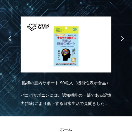
協和の脳内サポート 90粒入（機能性表示食品）
R
こ
り
パコパサポニンには、認知機能の一部である記憶
れ
力(加齢により低下する日常生活で見聞きした情
実
く
報を覚え、思い出す力)を維持する機能があるこ
現
とが報告されています。
きる
R
ホーム