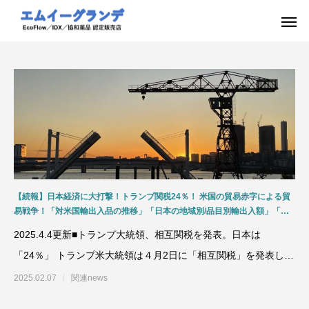
【続報】日本経済に大打撃！トランプ関税24％！ 米国の貿易赤字による貿
易戦争！「対米国輸出入品の推移」「日本の地域別/品目別輸出入額」「為
替(円安)の影響」「食料需給率の推移 」「鉱物資源の役割」資源安定供給の
2025.4.4更新■トランプ大統領、相互関税を発表。日本は
国際協調と迫られる日本の対応について
「24％」 トランプ米大統領は４月2日に「相互関税」を発表しま
した。４月5日から
2025.02.07
関連news