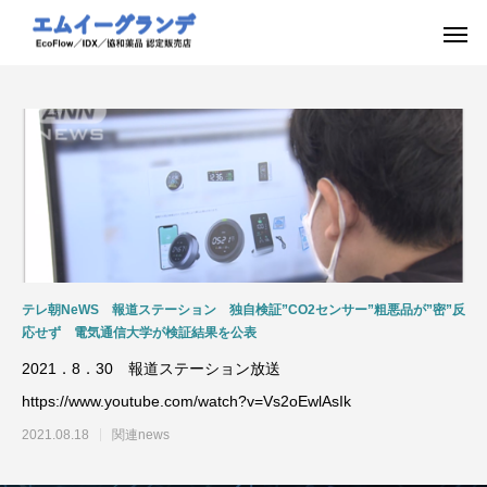
テレ朝NeWS 報道ステーション 独自検証”CO2センサー”粗悪品が”密”反
応せず 電気通信大学が検証結果を公表
2021．8．30 報道ステーション放送
https://www.youtube.com/watch?v=Vs2oEwlAsIk
2021.08.18
関連news