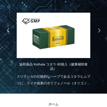
協和薬品 Kothala コタラ 60袋入（健康補助食
R
品）
こ
り
スリランカの伝統的なハーブであるコタラヒムブ
れ
ツに、ライチ由来のポリフェノール（オリゴノー
実
く
ル）を配合！食生活の乱れが気になる方を応援し
現
ます。
きる
R
ホーム