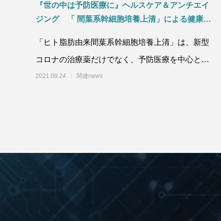
『世の中は予防医療に』ヘルスケア＆アンチエイ
ジング 「 間葉系幹細胞培養上清」による健康増
進・ 早期発見・早期治療・再発防止
「ヒト脂肪由来間葉系幹細胞培養上清」は、新型
コロナの治療薬だけでなく、予防医療を中心とし
た医療品や化粧品など様々な用途に使用するべく
2021.09.24
関連news
検証が