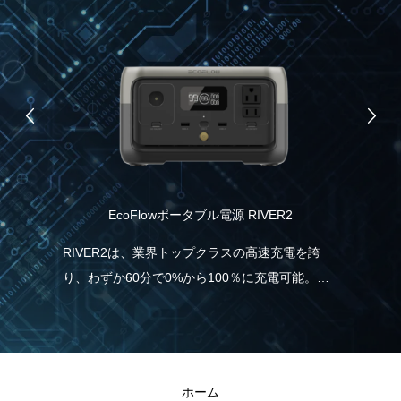
EcoFlowポータブル電源 RIVER2
食
RIVER2は、業界トップクラスの高速充電を誇
り、わずか60分で0%から100％に充電可能。こ
ムブ
ス
れは、一般的なポータブル電源と比べて5倍速
ノー
ツ
く、従来モデルより38％も充電時間の短縮が実
援し
ル
現しました。急に電気が必要な場合でも、
ま
RIVER2なら直ぐに充電・使用することができる
ホーム