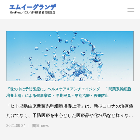
『世の中は予防医療に』ヘルスケア＆アンチエイジング 「 間葉系幹細胞
培養上清」による健康増進・ 早期発見・早期治療・再発防止
「ヒト脂肪由来間葉系幹細胞培養上清」は、新型コロナの治療薬
だけでなく、予防医療を中心とした医療品や化粧品など様々な用
途に使用するべく検証が
2021.09.24
関連news