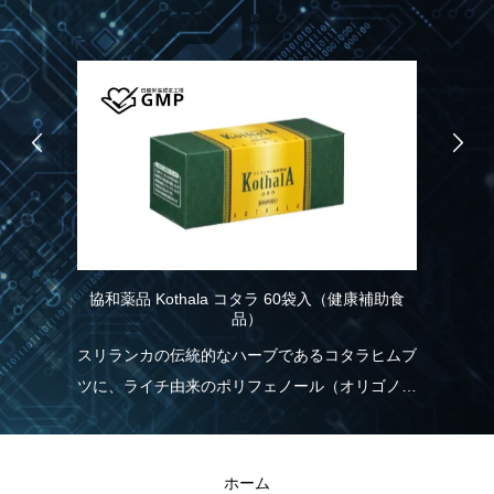
協和薬品 Kothala コタラ 60袋入（健康補助食
品）
R
品）
り
記憶
スリランカの伝統的なハーブであるコタラヒムブ
れ
情
ツに、ライチ由来のポリフェノール（オリゴノー
く
こ
ル）を配合！食生活の乱れが気になる方を応援し
現
ます。
R
ホーム