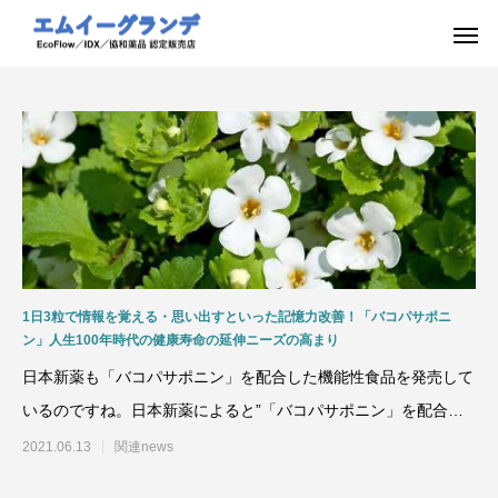
1日3粒で情報を覚える・思い出すといった記憶力改善！「バコパサポニ
ン」人生100年時代の健康寿命の延伸ニーズの高まり
日本新薬も「バコパサポニン」を配合した機能性食品を発売して
いるのですね。日本新薬によると”「バコパサポニン」を配合し
た同製品は、脳の神経伝
2021.06.13
関連news