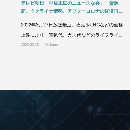
テレビ朝日「中居正広のニュースな会」 資源
高、ウクライナ情勢、アフターコロナの経済再
開、天候不順による穀物の値上り、円安進行など
2022年3月27日放送最近、石油やLNGなどの価格
が原因で身近なモノの物価上昇！ 値上りが本格
上昇により、電気代、ガス代などのライフライン
化するの数ヶ月後！！
や食料品の値上りのニュースを良く見
2022.03.28
関連news