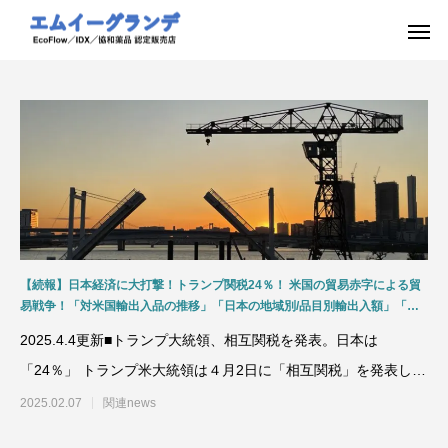
【続報】日本経済に大打撃！トランプ関税24％！ 米国の貿易赤字による貿
易戦争！「対米国輸出入品の推移」「日本の地域別/品目別輸出入額」「為
替(円安)の影響」「食料需給率の推移 」「鉱物資源の役割」資源安定供給の
2025.4.4更新■トランプ大統領、相互関税を発表。日本は
国際協調と迫られる日本の対応について
「24％」 トランプ米大統領は４月2日に「相互関税」を発表しま
した。４月5日から
2025.02.07
関連news