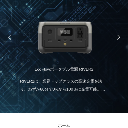
EcoFlowポータブル電源 RIVER2
品）
協
RIVER2は、業界トップクラスの高速充電を誇
り、わずか60分で0%から100％に充電可能。こ
記憶
パ
れは、一般的なポータブル電源と比べて5倍速
情
力
く、従来モデルより38％も充電時間の短縮が実
こ
報
現しました。急に電気が必要な場合でも、
と
RIVER2なら直ぐに充電・使用することができる
ホーム