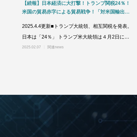
【続報】日本経済に大打撃！トランプ関税24％！
米国の貿易赤字による貿易戦争！「対米国輸出入
品の推移」「日本の地域別/品目別輸出入額」「為
2025.4.4更新■トランプ大統領、相互関税を発表。
替(円安)の影響」「食料需給率の推移 」「鉱物資
日本は「24％」 トランプ米大統領は４月2日に
源の役割」資源安定供給の国際協調と迫られる日
本の対応について
「相互関税」を発表しました。４月5日から
2025.02.07
関連news