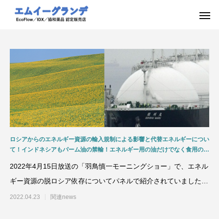
ロシアからのエネルギー資源の輸入規制による影響と代替エネルギーについ
て！インドネシアもパーム油の禁輸！エネルギー用の油だけでなく食用の油
もコスト上昇へ！食糧危機による新たな紛争も！テレビ朝日「羽鳥慎一モー
2022年4月15日放送の「羽鳥慎一モーニングショー」で、エネル
ニングショー」2022.4.15放送
ギー資源の脱ロシア依存についてパネルで紹介されていましたが
「1．番組で紹介
2022.04.23
関連news