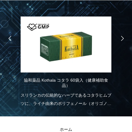
E
協和薬品 Kothala コタラ 60袋入（健康補助食
RIVER
品）
り、わずか
スリランカの伝統的なハーブであるコタラヒムブ
れは、一
ツに、ライチ由来のポリフェノール（オリゴノー
く、従来
ル）を配合！食生活の乱れが気になる方を応援し
現しまし
ます。
RIVER
ホーム