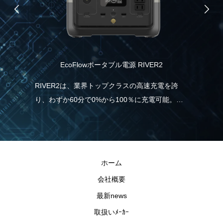
EcoFlowポータブル電源 RIVER2
食
協
RIVER2は、業界トップクラスの高速充電を誇
り、わずか60分で0%から100％に充電可能。こ
ムブ
ス
れは、一般的なポータブル電源と比べて5倍速
ノー
ツ
く、従来モデルより38％も充電時間の短縮が実
援し
ル
現しました。急に電気が必要な場合でも、
ま
RIVER2なら直ぐに充電・使用することができる
ホーム
ので安心です。
会社概要
最新news
取扱いﾒｰｶｰ