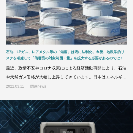
石油、LPガス、レアメタル等の「備蓄」は既に法制化。今後、地政学的リ
スクを考慮して「備蓄品の対象範囲・量」を拡大する必要があるのでは！
最近、政情不安やコロナ収束にによる経済活動再開により、石油
や天然ガス価格が大幅に上昇してきています。日本はエネルギー
や素材などの資源を海外
2022.03.11
関連news