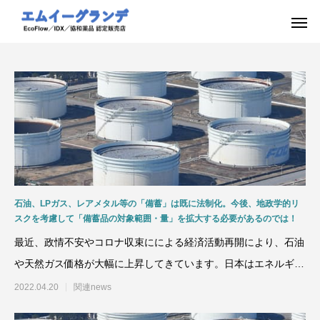
石油、LPガス、レアメタル等の「備蓄」は既に法制化。今後、地政学的リ
スクを考慮して「備蓄品の対象範囲・量」を拡大する必要があるのでは！
最近、政情不安やコロナ収束にによる経済活動再開により、石油
や天然ガス価格が大幅に上昇してきています。日本はエネルギー
や素材などの資源を海外
2022.04.20
関連news