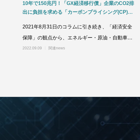
10年で150兆円！「GX経済移行債」企業のCO2排
出に負担を求める「カーボンプライシング(CP)」
にも大きな影響！「電力不足対策」及び「円安」
2021年8月31日のコラムに引き続き、「経済安全
による自動車、家電・IT機器、再生可能エネルギ
保障」の観点から、エネルギー・原油・自動車・
ー（太陽光、風力）への影響や「エネルギー消費
の大きい産業部門」中国や米国への高い貿易依存
黒物家電・白物家電・IT機器等の輸出入取扱高
2022.09.09
関連news
率のバブル期～コロナ渦までの推移について