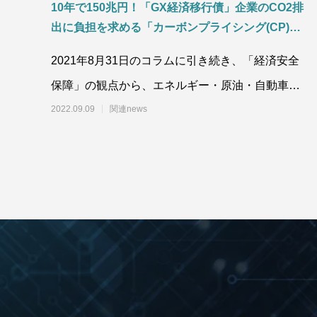
10年で150兆円！「GX経済移行債」企業のCO2排
出に負担を求める「カーボンプライシング(CP)」
にも大きな影響！「電力不足対策」及び「円安」
2021年8月31日のコラムに引き続き、「経済安全
による自動車、家電・IT機器、再生可能エネルギ
保障」の観点から、エネルギー・原油・自動車・
ー（太陽光、風力）への影響や「エネルギー消費
の大きい産業部門」中国や米国への高い貿易依存
黒物家電・白物家電・IT機器等の輸出入取扱高
2022.09.09
関連news
率のバブル期～コロナ渦までの推移について