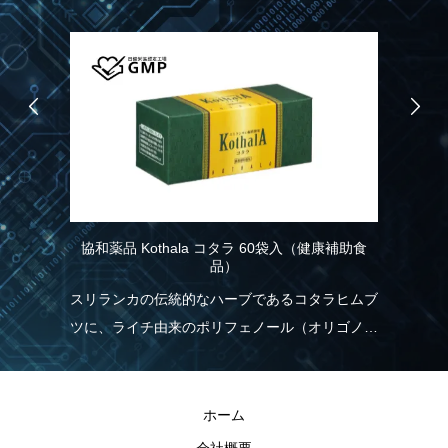
協和薬品 Kothala コタラ 60袋入（健康補助食
R
品）
こ
り
スリランカの伝統的なハーブであるコタラヒムブ
れ
ツに、ライチ由来のポリフェノール（オリゴノー
実
く
ル）を配合！食生活の乱れが気になる方を応援し
現
ます。
きる
R
ホーム
の