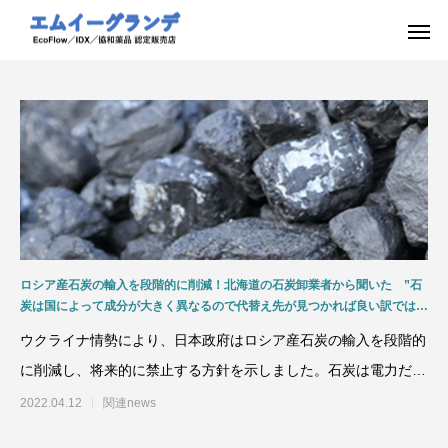
ロシア産石炭の輸入を段階的に削減！北海道の石炭卸業者から聞いた ”石
炭は国によって成分が大きく異なるので代替え先が見つかれば良い訳ではな
い！” 使う方では大きな惑いも！！
ウクライナ情勢により、日本政府はロシア産石炭の輸入を段階的
に削減し、将来的に禁止する方針を示しました。石炭は電力だけ
でなく、鉄鋼、セメント
2022.04.12
関連news