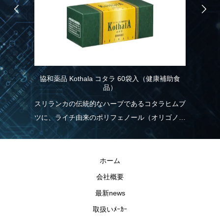
協和薬品 Kothala コタラ 60袋入（健康補助食
R
品）
こ
り
スリランカの伝統的なハーブであるコタラヒムブ
れ
ツに、ライチ由来のポリフェノール（オリゴノー
実
く
ル）を配合！食生活の乱れが気になる方を応援し
現
ます。
きる
R
ホーム
の
会社概要
最新news
取扱いﾒｰｶｰ