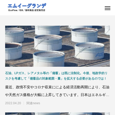
石油、LPガス、レアメタル等の「備蓄」は既に法制化。今後、地政学的リ
スクを考慮して「備蓄品の対象範囲・量」を拡大する必要があるのでは！
最近、政情不安やコロナ収束にによる経済活動再開により、石油
や天然ガス価格が大幅に上昇してきています。日本はエネルギー
や素材などの資源を海外
2022.04.20
関連news