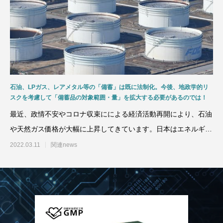
石油、LPガス、レアメタル等の「備蓄」は既に法制化。今後、地政学的リ
スクを考慮して「備蓄品の対象範囲・量」を拡大する必要があるのでは！
最近、政情不安やコロナ収束にによる経済活動再開により、石油
や天然ガス価格が大幅に上昇してきています。日本はエネルギー
や素材などの資源を海外
2022.03.11
関連news