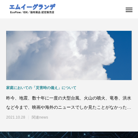
家庭においての「災害時の備え」について
昨今、地震、数十年に一度の大型台風、火山の噴火、竜巻、洪水
など今まで、映画や海外のニュースでしか見たことがなかった自
然災害が日本各地で起っ
2021.10.28
関連news