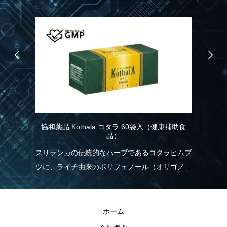
協和薬品 Kothala コタラ 60袋入（健康補助食
協
品）
こ
スリランカの伝統的なハーブであるコタラヒムブ
パ
ツに、ライチ由来のポリフェノール（オリゴノー
力
実
ル）を配合！食生活の乱れが気になる方を応援し
報
ます。
と
きる
ホーム