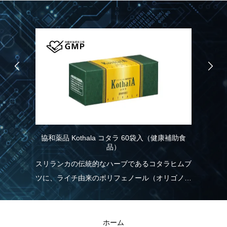
協和薬品 Kothala コタラ 60袋入（健康補助食
品）
R
品）
り
記憶
スリランカの伝統的なハーブであるコタラヒムブ
れ
情
ツに、ライチ由来のポリフェノール（オリゴノー
く
こ
ル）を配合！食生活の乱れが気になる方を応援し
現
ます。
R
ホーム