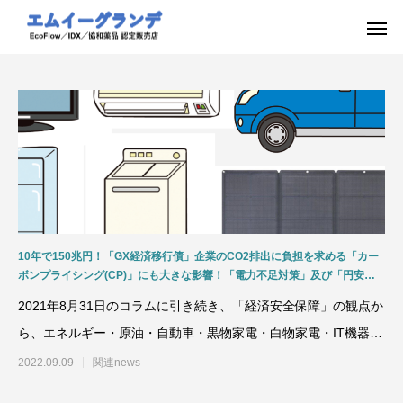
10年で150兆円！「GX経済移行債」企業のCO2排出に負担を求める「カー
ボンプライシング(CP)」にも大きな影響！「電力不足対策」及び「円安」
による自動車、家電・IT機器、再生可能エネルギー（太陽光、風力）への影
2021年8月31日のコラムに引き続き、「経済安全保障」の観点か
響や「エネルギー消費の大きい産業部門」中国や米国への高い貿易依存率の
バブル期～コロナ渦までの推移について
ら、エネルギー・原油・自動車・黒物家電・白物家電・IT機器等
の輸出入取扱高
2022.09.09
関連news