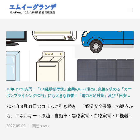
10年で150兆円！「GX経済移行債」企業のCO2排出に負担を求める「カー
ボンプライシング(CP)」にも大きな影響！「電力不足対策」及び「円安」
による自動車、家電・IT機器、再生可能エネルギー（太陽光、風力）への影
2021年8月31日のコラムに引き続き、「経済安全保障」の観点か
響や「エネルギー消費の大きい産業部門」中国や米国への高い貿易依存率の
バブル期～コロナ渦までの推移について
ら、エネルギー・原油・自動車・黒物家電・白物家電・IT機器等
の輸出入取扱高
2022.09.09
関連news