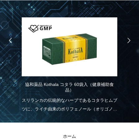
協和薬品 Kothala コタラ 60袋入（健康補助食
協
品）
こ
スリランカの伝統的なハーブであるコタラヒムブ
パ
ツに、ライチ由来のポリフェノール（オリゴノー
力
実
ル）を配合！食生活の乱れが気になる方を応援し
報
ます。
と
きる
ホーム