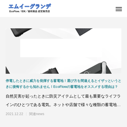
停電したときに威力を発揮する蓄電地！選び方を間違えるとイザッというと
きに後悔するかも知れません！EcoFlowの蓄電地をオススメする理由は？
自然災害が起ったときに防災アイテムとして最も重要なライフラ
インのひとつである電気。ネットや店舗で様々な種類の蓄電地
（ポータブル電源）が売ら
2021.12.22
関連news