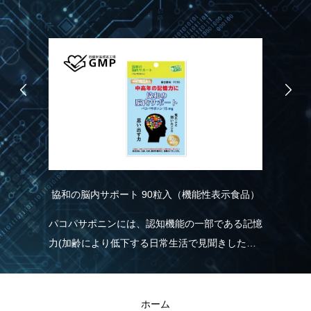
協和の脳内サポート 90粒入（機能性表示食品）
こ
パコパサポニンには、認知機能の一部である記憶
ス
力(加齢により低下する日常生活で見聞きした情
ツ
実
報を覚え、思い出す力)を維持する機能があるこ
ル
とが報告されています。
ま
きる
ホーム