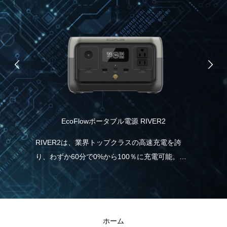
EcoFlowポータブル電源 RIVER2
食
協
RIVER2は、業界トップクラスの高速充電を誇
り、わずか60分で0%から100％に充電可能。こ
ムブ
パ
れは、一般的なポータブル電源と比べて5倍速
ノー
力
く、従来モデルより38％も充電時間の短縮が実
援し
報
現しました。急に電気が必要な場合でも、
と
RIVER2なら直ぐに充電・使用することができる
ホーム