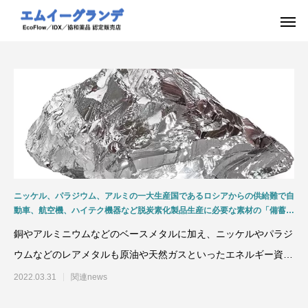
ニッケル、パラジウム、アルミの一大生産国であるロシアからの供給難で自
動車、航空機、ハイテク機器など脱炭素化製品生産に必要な素材の「備蓄」
「分散購入」「継続購入」「リサイクル」などの取組みが急務！
銅やアルミニウムなどのベースメタルに加え、ニッケルやパラジ
ウムなどのレアメタルも原油や天然ガスといったエネルギー資源
以上に、ウクライナ情勢
2022.03.31
関連news