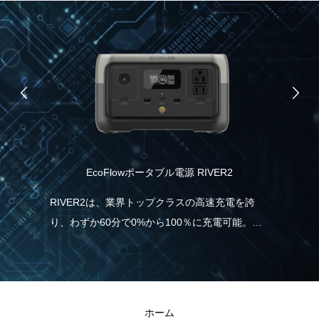
EcoFlowポータブル電源 RIVER2
食
協
RIVER2は、業界トップクラスの高速充電を誇
り、わずか60分で0%から100％に充電可能。こ
ムブ
パ
れは、一般的なポータブル電源と比べて5倍速
ノー
力
く、従来モデルより38％も充電時間の短縮が実
援し
報
現しました。急に電気が必要な場合でも、
と
RIVER2なら直ぐに充電・使用することができる
ホーム