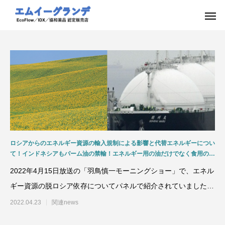
ロシアからのエネルギー資源の輸入規制による影響と代替エネルギーについ
て！インドネシアもパーム油の禁輸！エネルギー用の油だけでなく食用の油
もコスト上昇へ！食糧危機による新たな紛争も！テレビ朝日「羽鳥慎一モー
2022年4月15日放送の「羽鳥慎一モーニングショー」で、エネル
ニングショー」2022.4.15放送
ギー資源の脱ロシア依存についてパネルで紹介されていましたが
「1．番組で紹介
2022.04.23
関連news