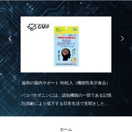
協和の脳内サポート 90粒入（機能性表示食品）
R
こ
り
パコパサポニンには、認知機能の一部である記憶
れ
力(加齢により低下する日常生活で見聞きした情
実
く
報を覚え、思い出す力)を維持する機能があるこ
現
とが報告されています。
きる
R
ホーム