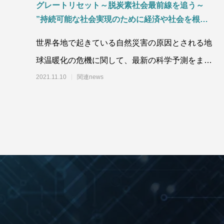
グレートリセット～脱炭素社会最前線を追う～
”持続可能な社会実現のために経済や社会を根本か
ら変える”
世界各地で起きている自然災害の原因とされる地
球温暖化の危機に関して、最新の科学予測をまと
めた国連の気候変動に関する政府間パネル（ＩＰ
2021.11.10
関連news
ＣＣ）