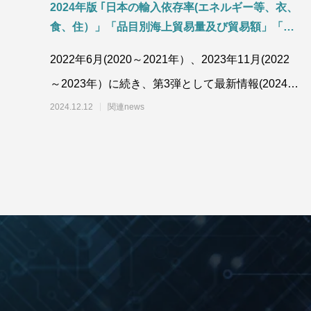
2024年版 ｢日本の輸入依存率(エネルギー等、衣、
食、住）」「品目別海上貿易量及び貿易額」「食
料需給率の推移 国産材・外材別の木材需要(供給
2022年6月(2020～2021年）、2023年11月(2022
量) 」「鉱物資源の役割」及び資源安定供給のた
～2023年）に続き、第3弾として最新情報(2024～
めの国際協調について
2025年)の「日本
2024.12.12
関連news