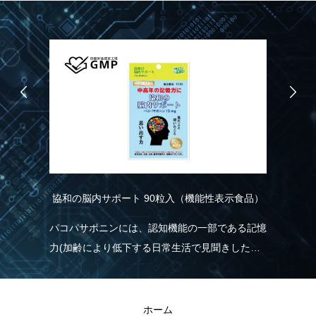
食
協和の脳内サポート 90粒入（機能性表示食品）
ムブ
パコパサポニンには、認知機能の一部である記憶
ス
ノー
力(加齢により低下する日常生活で見聞きした情
ツ
援し
報を覚え、思い出す力)を維持する機能があるこ
ル
とが報告されています。
ま
ホーム