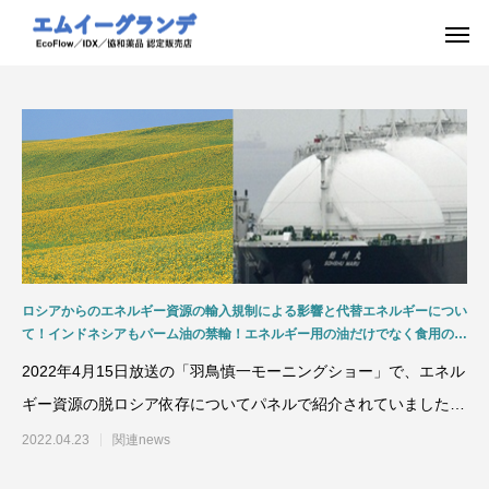
ロシアからのエネルギー資源の輸入規制による影響と代替エネルギーについ
て！インドネシアもパーム油の禁輸！エネルギー用の油だけでなく食用の油
もコスト上昇へ！食糧危機による新たな紛争も！テレビ朝日「羽鳥慎一モー
2022年4月15日放送の「羽鳥慎一モーニングショー」で、エネル
ニングショー」2022.4.15放送
ギー資源の脱ロシア依存についてパネルで紹介されていましたが
「1．番組で紹介
2022.04.23
関連news