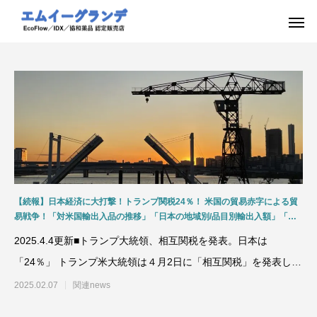
【続報】日本経済に大打撃！トランプ関税24％！ 米国の貿易赤字による貿
易戦争！「対米国輸出入品の推移」「日本の地域別/品目別輸出入額」「為
替(円安)の影響」「食料需給率の推移 」「鉱物資源の役割」資源安定供給の
2025.4.4更新■トランプ大統領、相互関税を発表。日本は
国際協調と迫られる日本の対応について
「24％」 トランプ米大統領は４月2日に「相互関税」を発表しま
した。４月5日から
2025.02.07
関連news