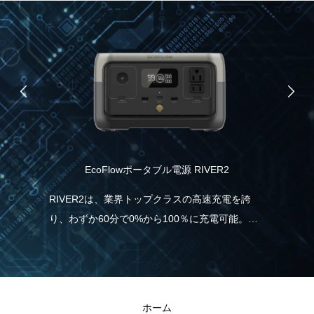
EcoFlowポータブル電源 RIVER2
食
協
RIVER2は、業界トップクラスの高速充電を誇
り、わずか60分で0%から100％に充電可能。こ
ムブ
パ
れは、一般的なポータブル電源と比べて5倍速
ノー
力
く、従来モデルより38％も充電時間の短縮が実
援し
報
現しました。急に電気が必要な場合でも、
と
RIVER2なら直ぐに充電・使用することができる
ホーム