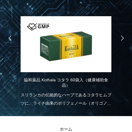
協和薬品 Kothala コタラ 60袋入（健康補助食
品）
協
品）
記憶
スリランカの伝統的なハーブであるコタラヒムブ
パ
情
ツに、ライチ由来のポリフェノール（オリゴノー
力
こ
ル）を配合！食生活の乱れが気になる方を応援し
報
ます。
と
ホーム