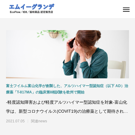
富士フイルム富山化学が創製した、アルツハイマー型認知症（以下 AD）治
療薬「T-817MA」の臨床第II相試験を欧州で開始
-軽度認知障害および軽度アルツハイマー型認知症を対象-富山化
学は、新型コロナウイルス(COVIT19)の治療薬として期待されて
いる
2021.07.05
関連news