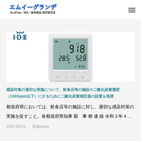
感染対策の適切な実施について、飲食店等の施設の二酸化炭素濃度
（1000ppm以下）にするために二酸化炭素測定器の設置を推奨
都道府県においては、飲食店等の施設に対し、適切な感染対策の
実施を促すこと。各都道府県知事 殿 事 務 連 絡 令和３年４月
１日 内
2021.08.01
関連news