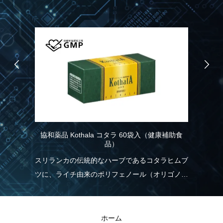
協和薬品 Kothala コタラ 60袋入（健康補助食
協
品）
こ
スリランカの伝統的なハーブであるコタラヒムブ
パ
ツに、ライチ由来のポリフェノール（オリゴノー
力
実
ル）を配合！食生活の乱れが気になる方を応援し
報
ます。
と
きる
ホーム